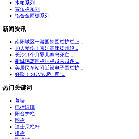
水箱系列
宣传栏系列
铝合金雨棚系列
新闻资讯
南阳城区一游园铁围栏护栏上...
10人受伤！京沪高速扬州段...
长沙11个月婴儿窒息死亡 ...
衢城隔离围栏护栏越来越多 ...
美居民车站附近设电子围栏护...
好险！ SUV过桥 “爬”...
热门关键词
幕墙
电控玻璃
阳台护栏
围栏
迪士尼栏杆
栅栏