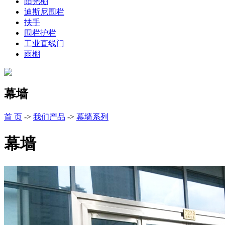
阳光棚
迪斯尼围栏
扶手
围栏护栏
工业直线门
雨棚
幕墙
首 页
->
我们产品
->
幕墙系列
幕墙